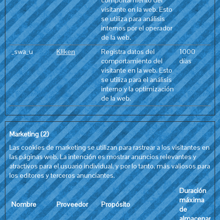
comportamiento del
visitante en la web. Esto
se utiliza para análisis
internos por el operador
de la web.
_swa_u
Kliken
Registra datos del
1000
comportamiento del
días
visitante en la web. Esto
se utiliza para el análisis
interno y la optimización
de la web.
Marketing (2)
Las cookies de marketing se utilizan para rastrear a los visitantes en
las páginas web. La intención es mostrar anuncios relevantes y
atractivos para el usuario individual, y por lo tanto, más valiosos para
los editores y terceros anunciantes.
Duración
máxima
Nombre
Proveedor
Propósito
de
almacenamie