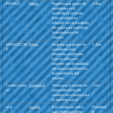
AWSALB
Kliken
Registra que grupo de
7 días
servidores está
sirviendo al visitante.
Esto se utiliza en
relación con el equilibrio
de carga para optimizar
la experiencia del
usuario.
AWSALBCOR
Kliken
Registra que grupo de
7 días
S
servidores está
sirviendo al visitante.
Esto se utiliza en
relación con el equilibrio
de carga para optimizar
la experiencia del
usuario.
CookieConse
Cookiebot
Almacena el estado de
1 año
nt
consentimiento de
cookies del usuario para
el dominio actual
rc::a
Google
Esta cookie se utiliza
Persisten
para distinguir entre
te