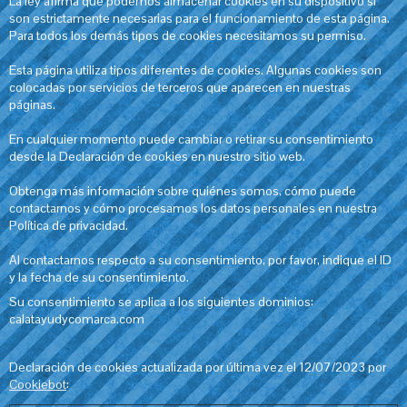
La ley afirma que podemos almacenar cookies en su dispositivo si
son estrictamente necesarias para el funcionamiento de esta página.
Para todos los demás tipos de cookies necesitamos su permiso.
Esta página utiliza tipos diferentes de cookies. Algunas cookies son
colocadas por servicios de terceros que aparecen en nuestras
páginas.
En cualquier momento puede cambiar o retirar su consentimiento
desde la Declaración de cookies en nuestro sitio web.
Obtenga más información sobre quiénes somos, cómo puede
contactarnos y cómo procesamos los datos personales en nuestra
Política de privacidad.
Al contactarnos respecto a su consentimiento, por favor, indique el ID
y la fecha de su consentimiento.
Su consentimiento se aplica a los siguientes dominios:
calatayudycomarca.com
Declaración de cookies actualizada por última vez el 12/07/2023 por
Cookiebot
: