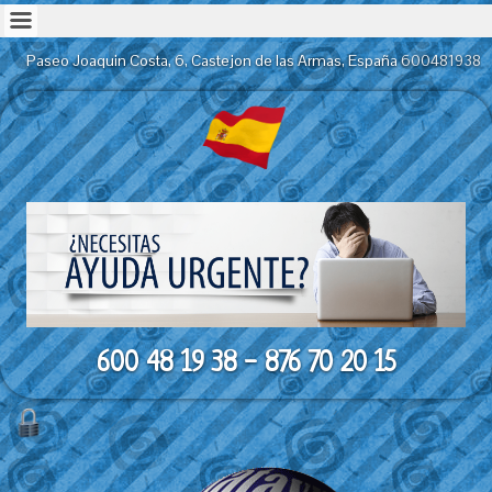
Paseo Joaquin Costa, 6, Castejon de las Armas, España
600481938
600 48 19 38 - 876 70 20 15