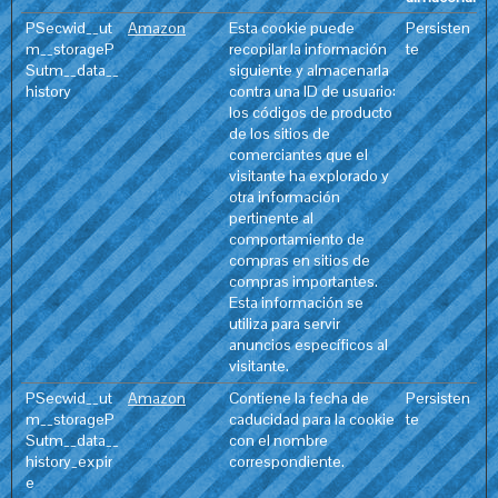
PSecwid__ut
Amazon
Esta cookie puede
Persisten
m__storageP
recopilar la información
te
Sutm__data__
siguiente y almacenarla
history
contra una ID de usuario:
los códigos de producto
de los sitios de
comerciantes que el
visitante ha explorado y
otra información
pertinente al
comportamiento de
compras en sitios de
compras importantes.
Esta información se
utiliza para servir
anuncios específicos al
visitante.
PSecwid__ut
Amazon
Contiene la fecha de
Persisten
m__storageP
caducidad para la cookie
te
Sutm__data__
con el nombre
history_expir
correspondiente.
e