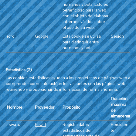
humanos y bots. Esto es
beneficioso para la web
con el objeto de elaborar
informes válidos sobre
el uso de su web.
rc::c
Google
Esta cookie se utiliza
Sesión
para distinguir entre
humanos y bots.
Estadística (2)
Las cookies estadísticas ayudan a los propietarios de páginas web a
comprender cómo interactúan los visitantes con las páginas web
reuniendo y proporcionando información de forma anónima.
Duración
máxima
Nombre
Proveedor
Propósito
de
almacenamie
_swa_u
Ecwid
Registra datos
Persisten
estadísticos del
te