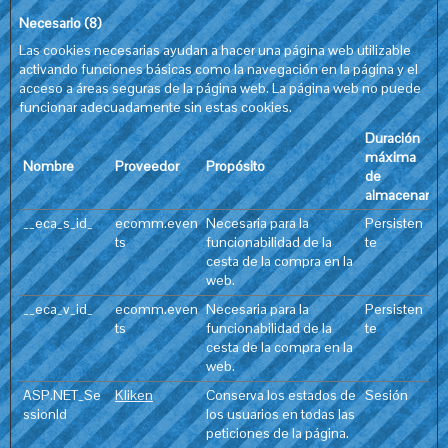
Necesario (8)
Las cookies necesarias ayudan a hacer una página web utilizable
activando funciones básicas como la navegación en la página y el
acceso a áreas seguras de la página web. La página web no puede
funcionar adecuadamente sin estas cookies.
Duración
máxima
Nombre
Proveedor
Propósito
de
almacenamie
__eca_s_id_
ecomm.even
Necesaria para la
Persisten
ts
funcionabilidad de la
te
cesta de la compra en la
web.
__eca_v_id_
ecomm.even
Necesaria para la
Persisten
ts
funcionabilidad de la
te
cesta de la compra en la
web.
ASP.NET_Se
Kliken
Conserva los estados de
Sesión
ssionId
los usuarios en todas las
peticiones de la página.